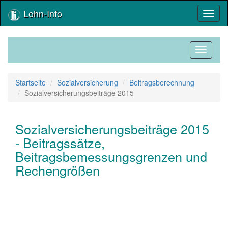
Lohn-Info
Toggl
naviga
Toggle
navigati
Startseite
Sozialversicherung
Beitragsberechnung
Sozialversicherungsbeiträge 2015
Sozialversicherungsbeiträge 2015
- Beitragssätze,
Beitragsbemessungsgrenzen und
Rechengrößen