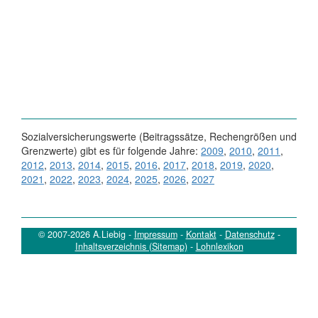
Sozialversicherungswerte (Beitragssätze, Rechengrößen und
Grenzwerte) gibt es für folgende Jahre:
2009
,
2010
,
2011
,
2012
,
2013
,
2014
,
2015
,
2016
,
2017
,
2018
,
2019
,
2020
,
2021
,
2022
,
2023
,
2024
,
2025
,
2026
,
2027
© 2007-2026 A.Liebig -
Impressum
-
Kontakt
-
Datenschutz
-
Inhaltsverzeichnis (Sitemap)
-
Lohnlexikon