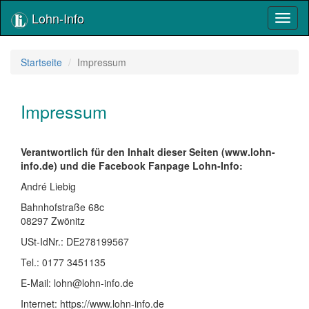
Lohn-Info
Toggl
naviga
Startseite
Impressum
Impressum
Verantwortlich für den Inhalt dieser Seiten (www.lohn-
info.de) und die Facebook Fanpage Lohn-Info:
André Liebig
Bahnhofstraße 68c
08297 Zwönitz
USt-IdNr.: DE278199567
Tel.: 0177 3451135
E-Mail: lohn
@
lohn-info.de
Internet: https://www.lohn-info.de