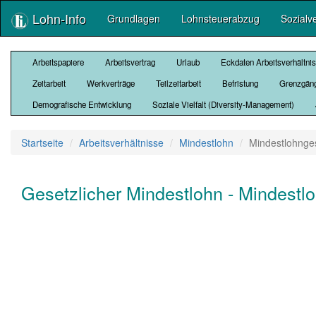
Lohn-Info
Grundlagen
Lohnsteuerabzug
Sozialv
Arbeitspapiere
Arbeitsvertrag
Urlaub
Eckdaten Arbeitsverhältni
Zeitarbeit
Werkverträge
Teilzeitarbeit
Befristung
Grenzgän
Demografische Entwicklung
Soziale Vielfalt (Diversity-Management)
Startseite
Arbeitsverhältnisse
Mindestlohn
Mindestlohnge
Gesetzlicher Mindestlohn - Mindestl