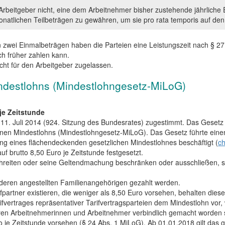
Arbeitgeber nicht, eine dem Arbeitnehmer bisher zustehende jährliche
monatlichen Teilbeträgen zu gewähren, um sie pro rata temporis auf d
n zwei Einmalbeträgen haben die Parteien eine Leistungszeit nach § 2
h früher zahlen kann.
cht für den Arbeitgeber zugelassen.
ndestlohns (Mindestlohngesetz-MiLoG)
je Zeitstunde
1. Juli 2014 (924. Sitzung des Bundesrates) zugestimmt. Das Gesetz 
einen Mindestlohns (Mindestlohngesetz-MiLoG). Das Gesetz führte eine
ung eines flächendeckenden gesetzlichen Mindestlohnes beschäftigt (
ch
 brutto 8,50 Euro je Zeitstunde festgesetzt.
hreiten oder seine Geltendmachung beschränken oder ausschließen, sin
deren angestellten Familienangehörigen gezahlt werden.
fpartner existieren, die weniger als 8,50 Euro vorsehen, behalten dies
trages repräsentativer Tarifvertragsparteien dem Mindestlohn vor, we
e deren Arbeitnehmerinnen und Arbeitnehmer verbindlich gemacht word
o je Zeitstunde vorsehen (§ 24 Abs. 1 MiLoG). Ab 01.01.2018 gilt das 