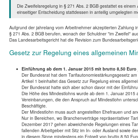
Die Zweifelsregelung in § 271 Abs. 2 BGB gestattet es einem 
einseitiger Entscheidung stattdessen in anteilig umgelegten 
Aufgrund der jahrelang vom Arbeitnehmer akzeptierten Zahlung i
§ 271 Abs. 2 BGB berufen, wonach der Schuldner "im Zweifel" auc
Das Landesarbeitsgericht hat die Revision zum Bundesarbeitsgeri
Gesetz zur Regelung eines allgemeinen Mi
Einführung ab dem 1. Januar 2015 mit brutto 8,50 Euro 
Der Bundesrat hat dem Tarifautonomiestärkungsgesetz am 1
Artikel 1 beinhaltet das Gesetz zur Regelung eines allgem
Der Bundesrat hatte sich aber schon davor mit der Einführ
Die Höhe des Mindestlohns wurde ab dem 1. Januar 2015 auf
Vereinbarungen, die den Anspruch auf Mindestlohn untersc
Beschäftigte.
Der Mindestlohn muss auch angestellten Ehefrauen und an
Nur in Bereichen, wo Branchenverträge repräsentativer Tari
Dezember 2017 gehen abweichende Regelungen eines Tarifver
fallenden Arbeitgeber mit Sitz im In- oder Ausland sowi
in diesem Sinne mindestens ein Entgelt von brutto 8,50 Eur