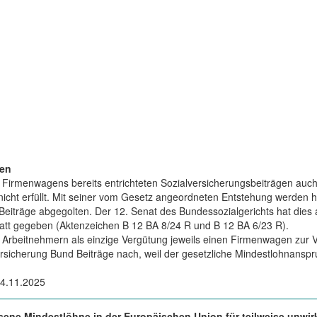
gen
Firmenwagens bereits entrichteten Sozialversicherungsbeiträgen auch 
t erfüllt. Mit seiner vom Gesetz angeordneten Entstehung werden hier
eiträge abgegolten. Der 12. Senat des Bundessozialgerichts hat die
att gegeben (Aktenzeichen B 12 BA 8/24 R und B 12 BA 6/23 R).
gten Arbeitnehmern als einzige Vergütung jeweils einen Firmenwagen zur 
rsicherung Bund Beiträge nach, weil der gesetzliche Mindestlohnansp
14.11.2025
ssene Mindestlöhne in der Europäischen Union für teilweise unwi