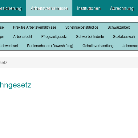
ersicherung
Arbeitsverhältnisse
Institutionen
Abrechnung
sse
Prekäre Arbeitsverhältnisse
Scheinselbstständige
Schwarzarbeit
ger
Arbeitsrecht
Pflegezeitgesetz
Schwerbehinderte
Sozialauswahl
Jobwechsel
Runterschalten (Downshifting)
Gehaltsverhandlung
Jobnoma
setz
ohngesetz