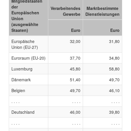
Mitgliedstaaten
der
Verarbeitendes
Marktbestimmte
Europäischen
Gewerbe
Dienstleistungen
Union
(ausgewählte
Staaten)
Euro
Euro
Europäische
32,00
31,80
Union (EU-27)
Euroraum (EU-20)
37,70
34,80
Luxemburg
45,80
58,80
Dänemark
51,40
49,70
Belgien
49,70
46,10
. . . .
. . . .
. . . .
Deutschland
46,00
39,80
. . . .
. . . .
. . . .