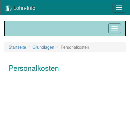
Lohn-Info
Toggl
naviga
Toggle
navigati
Startseite
Grundlagen
Personalkosten
Personalkosten