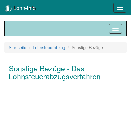
Lohn-Info
Toggl
naviga
Toggle
navigati
Startseite
Lohnsteuerabzug
Sonstige Bezüge
Sonstige Bezüge - Das
Lohnsteuerabzugsverfahren