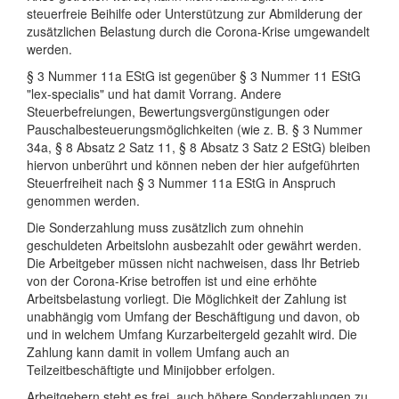
steuerfreie Beihilfe oder Unterstützung zur Abmilderung der
zusätzlichen Belastung durch die Corona-Krise umgewandelt
werden.
§ 3 Nummer 11a EStG ist gegenüber § 3 Nummer 11 EStG
"lex-specialis" und hat damit Vorrang. Andere
Steuerbefreiungen, Bewertungsvergünstigungen oder
Pauschalbesteuerungsmöglichkeiten (wie z. B. § 3 Nummer
34a, § 8 Absatz 2 Satz 11, § 8 Absatz 3 Satz 2 EStG) bleiben
hiervon unberührt und können neben der hier aufgeführten
Steuerfreiheit nach § 3 Nummer 11a EStG in Anspruch
genommen werden.
Die Sonderzahlung muss zusätzlich zum ohnehin
geschuldeten Arbeitslohn ausbezahlt oder gewährt werden.
Die Arbeitgeber müssen nicht nachweisen, dass Ihr Betrieb
von der Corona-Krise betroffen ist und eine erhöhte
Arbeitsbelastung vorliegt. Die Möglichkeit der Zahlung ist
unabhängig vom Umfang der Beschäftigung und davon, ob
und in welchem Umfang Kurzarbeitergeld gezahlt wird. Die
Zahlung kann damit in vollem Umfang auch an
Teilzeitbeschäftigte und Minijobber erfolgen.
Arbeitgebern steht es frei, auch höhere Sonderzahlungen zu