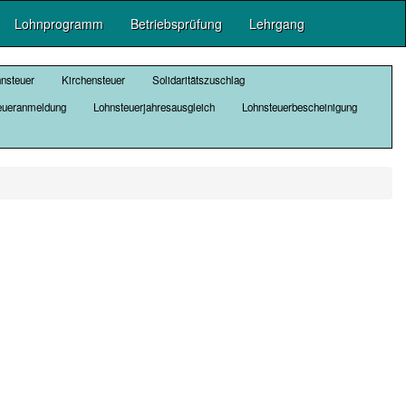
Lohnprogramm
Betriebsprüfung
Lehrgang
hnsteuer
Kirchensteuer
Solidaritätszuschlag
eueranmeldung
Lohnsteuerjahresausgleich
Lohnsteuerbescheinigung