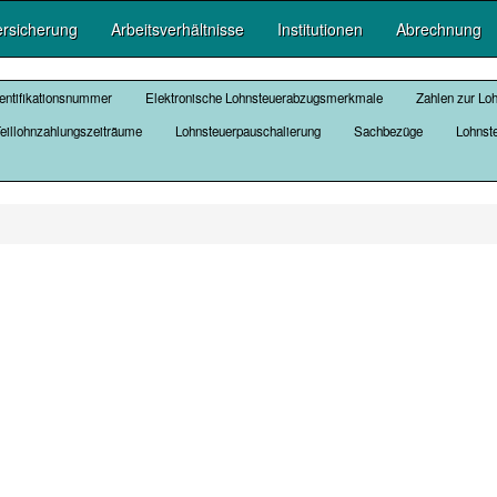
ersicherung
Arbeitsverhältnisse
Institutionen
Abrechnung
entifikationsnummer
Elektronische Lohnsteuerabzugsmerkmale
Zahlen zur Lo
eillohnzahlungszeiträume
Lohnsteuerpauschalierung
Sachbezüge
Lohnst