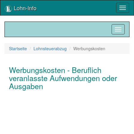
Lohn-Info
Toggl
naviga
Toggle
navigati
Startseite
Lohnsteuerabzug
Werbungskosten
Werbungskosten - Beruflich
veranlasste Aufwendungen oder
Ausgaben