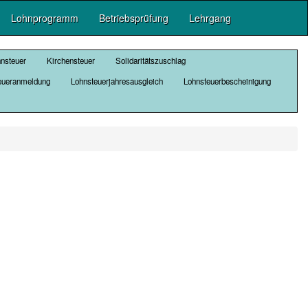
Lohnprogramm
Betriebsprüfung
Lehrgang
hnsteuer
Kirchensteuer
Solidaritätszuschlag
eueranmeldung
Lohnsteuerjahresausgleich
Lohnsteuerbescheinigung