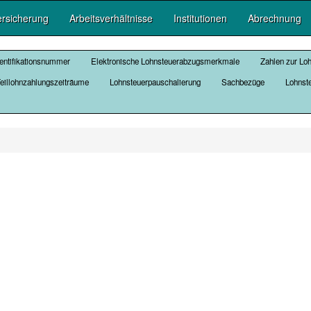
ersicherung
Arbeitsverhältnisse
Institutionen
Abrechnung
entifikationsnummer
Elektronische Lohnsteuerabzugsmerkmale
Zahlen zur Lo
eillohnzahlungszeiträume
Lohnsteuerpauschalierung
Sachbezüge
Lohnst